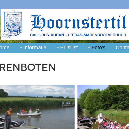
ome
Informatie
Prijslijst
Foto's
Conta
arenboten