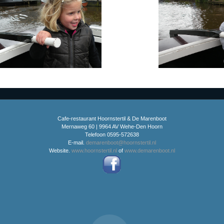
Cafe-restaurant Hoornstertil & De Marenboot
Mernaweg 60 | 9964 AV Wehe-Den Hoorn
Telefoon 0595-572638
E-mail.
demarenboot@hoornstertil.nl
Website.
www.hoornstertil.nl
of
www.demarenboot.nl