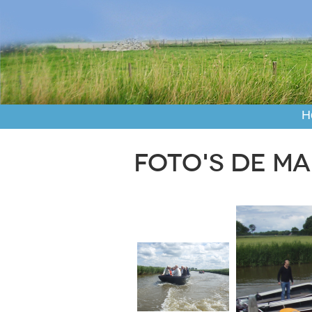
H
Foto's de M