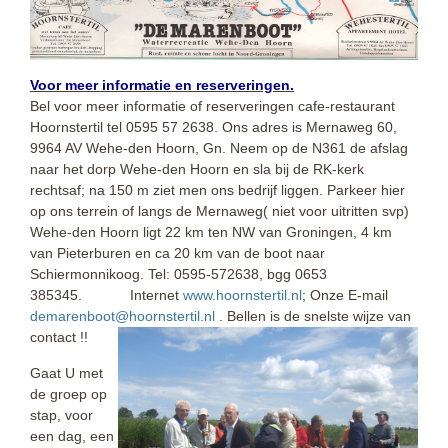
Voor meer informatie en reserveringen.
Bel voor meer informatie of reserveringen cafe-restaurant
Hoornstertil tel 0595 57 2638. Ons adres is Mernaweg 60,
9964 AV Wehe-den Hoorn, Gn. Neem op de N361 de afslag
naar het dorp Wehe-den Hoorn en sla bij de RK-kerk
rechtsaf; na 150 m ziet men ons bedrijf liggen. Parkeer hier
op ons terrein of langs de Mernaweg( niet voor uitritten svp)
Wehe-den Hoorn ligt 22 km ten NW van Groningen, 4 km
van Pieterburen en ca 20 km van de boot naar
Schiermonnikoog. Tel: 0595-572638, bgg 0653
385345. Internet
www.hoornstertil.nl
; Onze E-mail
demarenboot
@
hoornstertil
.nl
. Bellen is de snelste wijze van
contact !!
Gaat U met
de groep op
stap, voor
een dag, een