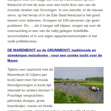
fietstocht of met de auto voor een tocht door een van de
mooiste streken van Groningen. In ons eetcafe, in de nieuwe
serre, op het terras of in de Ede Staal feestzaal is het goed
toeven voor iedereen. Groepen tot 100 personen zijn geen
probleem. En...., als U langer wilt blijven, zorgen wij voor de
overnachting in een van de nabij gelegen hotel/b&b-
accomodaties of in ons eigen appartementcomplex in het
oude politiebureau.
DE MARENBOOT en de GRUNNBOOT, traditionele en
streekeigen motorboten - voor een unieke tocht over de
Maren
Tijdens een vaartocht met de
Marenboot (6-12pers per
boot) leert men het mooie
Noordgroningen in korte tijd
intensief en anders kennen !!
Prachtige vergezichten,
pitoreske dorpjes, grote
boerderijen, maren en brede
wateren, vogels, vissen en natuur, en natuurlijk af en toe