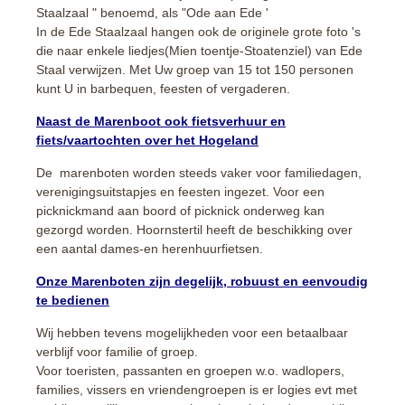
Staalzaal " benoemd, als "Ode aan Ede '
In de Ede Staalzaal hangen ook de originele grote foto 's
die naar enkele liedjes(Mien toentje-Stoatenziel) van Ede
Staal verwijzen. Met Uw groep van 15 tot 150 personen
kunt U in barbequen, feesten of vergaderen.
Naast de Marenboot ook fietsverhuur en
fiets/vaartochten over het Hogeland
De marenboten worden steeds vaker voor familiedagen,
verenigingsuitstapjes en feesten ingezet. Voor een
picknickmand aan boord of picknick onderweg kan
gezorgd worden. Hoornstertil heeft de beschikking over
een aantal dames-en herenhuurfietsen.
Onze Marenboten zijn degelijk, robuust en eenvoudig
te bedienen
Wij hebben tevens mogelijkheden voor een betaalbaar
verblijf voor familie of groep.
Voor toeristen, passanten en groepen w.o. wadlopers,
families, vissers en vriendengroepen is er logies evt met