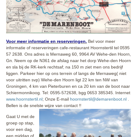
Voor meer informatie en reserveringen.
Bel voor meer
informatie of reserveringen cafe-restaurant Hoornstertil tel 0595
57 2638. Ons adres is Mernaweg 60, 9964 AV Wehe-den Hoorn,
Gn. Neem op de N361 de afslag naar het dorp Wehe-den Hoorn
en sla bij de RK-kerk rechtsaf; na 150 m ziet men ons bedrijf
liggen. Parkeer hier op ons terrein of langs de Mernaweg( niet
voor uitritten svp) Wehe-den Hoorn ligt 22 km ten NW van
Groningen, 4 km van Pieterburen en ca 20 km van de boot naar
Schiermonnikoog. Tel: 0595-572638, bgg 0653 385345. Internet
www.hoornstertil.nl
; Onze E-mail
hoornstertil@demarenboot.nl
.
Bellen is de snelste wijze van contact !!
Gaat U met de
groep op stap,
voor een dag,
een middag of