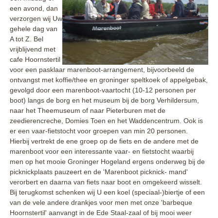
een avond, dan
verzorgen wij Uw
gehele dag van
A tot Z. Bel
vrijblijvend met
cafe Hoornstertil
voor een pasklaar marenboot-arrangement, bijvoorbeeld de
ontvangst met koffie/thee en groninger speltkoek of appelgebak,
gevolgd door een marenboot-vaartocht (10-12 personen per
boot) langs de borg en het museum bij de borg Verhildersum,
naar het Theemuseum of naar Pieterburen met de
zeedierencreche, Domies Toen en het Waddencentrum. Ook is
er een vaar-fietstocht voor groepen van min 20 personen.
Hierbij vertrekt de ene groep op de fiets en de andere met de
marenboot voor een interessante vaar- en fietstocht waarbij
men op het mooie Groninger Hogeland ergens onderweg bij de
picknickplaats pauzeert en de 'Marenboot picknick- mand'
verorbert en daarna van fiets naar boot en omgekeerd wisselt.
Bij terugkomst schenken wij U een koel (speciaal-)biertje of een
van de vele andere drankjes voor men met onze 'barbeque
Hoornstertil' aanvangt in de Ede Staal-zaal of bij mooi weer