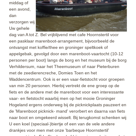
middag of
een avond,
dan
verzorgen wij
Uw gehele
dag van A tot Z. Bel vrijblijvend met cafe Hoornstertil voor
een pasklaar marenboot-arrangement, bijvoorbeeld de
ontvangst met koffie/thee en groninger speltkoek of
appelgebak, gevolgd door een marenboot-vaartocht (10-12
personen per boot) langs de borg en het museum bij de borg
Verhildersum, naar het Theemuseum of naar Pieterburen
met de zeedierencreche, Domies Toen en het
Waddencentrum. Ook is er een vaar-fietstocht voor groepen
van min 20 personen. Hierbij vertrekt de ene groep op de
fiets en de andere met de marenboot voor een interessante
vaar- en fietstocht waarbij men op het mooie Groninger
Hogeland ergens onderweg bij de picknickplaats pauzeert en
de 'Marenboot picknick- mand' verorbert en daarna van fiets
naar boot en omgekeerd wisselt. Bij terugkomst schenken wij
U een koel (speciaal-)biertje of een van de vele andere
drankjes voor men met onze 'barbeque Hoornstertil'