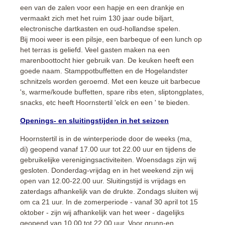
een van de zalen voor een hapje en een drankje en
vermaakt zich met het ruim 130 jaar oude biljart,
electronische dartkasten en oud-hollandse spelen.
Bij mooi weer is een pilsje, een barbeque of een lunch op
het terras is geliefd. Veel gasten maken na een
marenboottocht hier gebruik van. De keuken heeft een
goede naam. Stamppotbuffetten en de Hogelandster
schnitzels worden geroemd. Met een keuze uit barbecue
's, warme/koude buffetten, spare ribs eten, sliptongplates,
snacks, etc heeft Hoornstertil 'elck en een ' te bieden.
Openings- en sluitingstijden in het seizoen
Hoornstertil is in de winterperiode door de weeks (ma,
di) geopend vanaf 17.00 uur tot 22.00 uur en tijdens de
gebruikelijke verenigingsactiviteiten. Woensdags zijn wij
gesloten. Donderdag-vrijdag en in het weekend zijn wij
open van 12.00-22.00 uur. Sluitingstijd is vrijdags en
zaterdags afhankelijk van de drukte. Zondags sluiten wij
om ca 21 uur. In de zomerperiode - vanaf 30 april tot 15
oktober - zijn wij afhankelijk van het weer - dagelijks
geopend van 10.00 tot 22.00 uur. Voor grunn-en