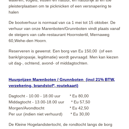
pleisterplaatsen om te picknicken of een versnapering te
halen
De bootverhuur is normaal van ca 1 mei tot 15 oktober. De
verhuur van onze Marenboten/Grunnboten vindt plaats vanaf
de steigers van cafe-restaurant Hoornstertil, Mernaweg
60,Wehe-den Hoorn.
Reserveren is gewenst. Een borg van Eu 150,00 (of een
bank/giropasje, legitimatie) wordt gevraagd. Men kan kiezen
uit dag-, ochtend, avond- of middagtochten.
Huurprijzen Marenboten / Grunnboten (incl 21% BTW,
verzekering, brandstof*, routekaart)
Dagtocht - 10.00 - 18.00 uur * Eu 80,00
Middagtocht - 13.00-18.00 uur * Eu 57,50
Morgen/Avondtocht * Eu 42,50
Per uur (indien niet verhuurd) * Eu 30,00
De Kleine Hogelandstertocht, de rondtocht langs de borg