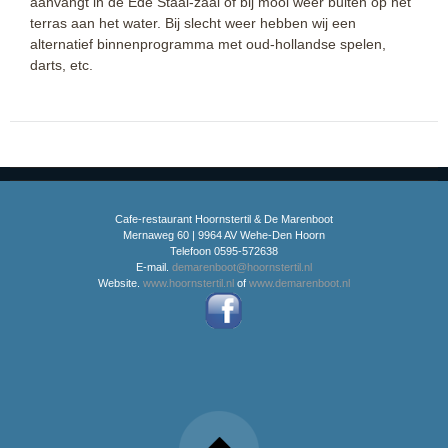
aanvangt in de Ede Staal-zaal of bij mooi weer buiten op het
terras aan het water. Bij slecht weer hebben wij een
alternatief binnenprogramma met oud-hollandse spelen,
darts, etc.
Cafe-restaurant Hoornstertil & De Marenboot
Mernaweg 60 | 9964 AV Wehe-Den Hoorn
Telefoon 0595-572638
E-mail.
demarenboot@hoornstertil.nl
Website.
www.hoornstertil.nl
of
www.demarenboot.nl