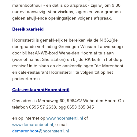
marenboothuur - en dat is op afspraak - zijn wij om 9.30
uur evt aanwezig. Voor visclubs, jagers en voor groepen
gelden afwijkende openingstijden volgens afspraak.
Bereikbaarheid
Hoornstertil is gemakkelijk te bereiken via de N 361(de
doorgaande verbinding Groningen-Winsum-Lauwersoog)
door bij het ANWB-bord Wehe-den Hoorn af te slaan
(voor of na het Shellstation) en bij de RK-kerk in het dorp
rechtsaf in te slaan en de aankondigingen "de Marenboot
en cafe-restaurant Hoornstertil " te volgen tot op het
parkeerterrein.
Cafe-restaurantHoornstertil
Ons adres is Mernaweg 60, 9964AV Wehe-den Hoorn-Gn
telefoon 0595 57 2638, bgg 0653 385 345
en op internet op
www.hoornstertil.nl
of
www.demarenboot.nl
, e-mail:
demarenboot
@
hoornstertil
.nl