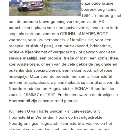
onze oude bruine
boerenkroeg -anno
1684-, 'n herberg met
een de oeroude tapvergunning verkregen via de RK-
parochiekerk, plaats voor een gastvrij verblijf, voor een korte
stop, als startpunt voor een GRUNN- of MARENBOOT-
vaartocht, voor Uw personeels- of familie-uitje, voor een
receptie, bruiloft of partij, een muziekavond, bridgedrive,
politieke bijeenkomst of vergadering - of gewoon voor een
stevige maaltijd, een broodje, frietje of tosti, een koffie, thee,
koel Amstelpilsje, of een van de vele gekoelde regionale en
buitenlandse speciaalbieren, een lekker rood, wit of rose
huiswijntje. Maar voor de meeste mensen is Hoornstertil
bekend bij schaatsers, als pauzeplaats cq startplaats van de
Noorderrondritten en Hogelandster-SCHAATS-toertochten
zoals in 1986/87 en 1997. En de etenswaren en drankjes in
Hoornstertil zijn concurrerend geprijsd
Wij heten U van harte welkom - in cafe-restaurant
Hoornstertil in Wehe-den Hoorn op het uitgestrekte
Noordgroningse Hogeland. Hoornstertil is voor velen het
startpunt voor een dagje uit, met de marenboot, op een