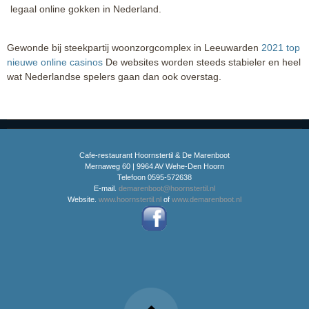
legaal online gokken in Nederland.
Gewonde bij steekpartij woonzorgcomplex in Leeuwarden
2021 top
nieuwe online casinos
De websites worden steeds stabieler en heel
wat Nederlandse spelers gaan dan ook overstag.
Cafe-restaurant Hoornstertil & De Marenboot
Mernaweg 60 | 9964 AV Wehe-Den Hoorn
Telefoon 0595-572638
E-mail.
demarenboot@hoornstertil.nl
Website.
www.hoornstertil.nl
of
www.demarenboot.nl