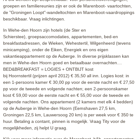
groepen en familiereunies zijn er ook de Marenboot- vaartochten,
de "Groningen Loopt"-wandeltochten en Marenboot-vaardroppings
beschikbaar. Vraag inlichtingen.
In Wehe-den Hoorn zijn hotels (de Ster en
Schierstee), groepsaccomodaties, appartementen, bed-en
breakfastadressen, de Wieken, Wehestertil, Wilgenheerd (tevens
minicamping), onder de Eiken, Energiek en ons eigen
vakantieappartement op de Auberge. In diverse prijsklassen kan
men in Wehe-den Hoorn goed en betaalbaar overnachten....
BED&BREAKFAST = LOGIES + ONTBIJT kost
bij Hoornstertil (prijzen april 2012) € 35,50 all inn. Logies kost: in
een 1-persoons kamer € 30,00 pp voor de eerste nacht en € 27,50
pp voor de tweede en volgende nachten; een 2-persoonskamer
kost € 59,00 voor de eerste nacht en € 55,00 voor de tweede en
volgende nachten. Ons appartement (2 kamers met elk 4 bedden)
op de Auberge in Wehe-den Hoorn (Eemshaven 27,5 km,
Groningen 22,5 km, Lauwersoog 20 km) is per week voor € 350 te
huur. Betaling a contant, pinnen is mogelijk. Vraag Tity voor de
mogelijkheden, zij helpt U graag.