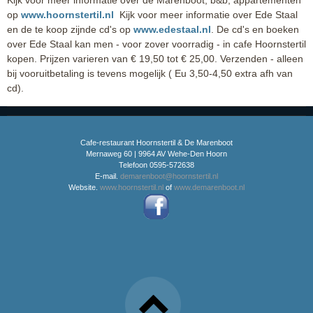
Kijk voor meer informatie over de Marenboot, b&b, appartementen
op
www.hoornstertil.nl
Kijk voor meer informatie over Ede Staal
en de te koop zijnde cd's op
www.edestaal.nl
. De cd's en boeken
over Ede Staal kan men - voor zover voorradig - in cafe Hoornstertil
kopen. Prijzen varieren van € 19,50 tot € 25,00. Verzenden - alleen
bij vooruitbetaling is tevens mogelijk ( Eu 3,50-4,50 extra afh van
cd).
Cafe-restaurant Hoornstertil & De Marenboot
Mernaweg 60 | 9964 AV Wehe-Den Hoorn
Telefoon 0595-572638
E-mail.
demarenboot@hoornstertil.nl
Website.
www.hoornstertil.nl
of
www.demarenboot.nl